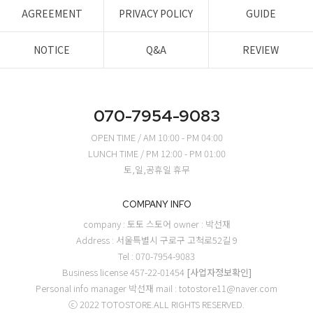
AGREEMENT
PRIVACY POLICY
GUIDE
NOTICE
Q&A
REVIEW
070-7954-9083
OPEN TIME / AM 10:00 - PM 04:00
LUNCH TIME / PM 12:00 - PM 01:00
토,일,공휴일 휴무
COMPANY INFO
company : 토토 스토어
owner : 박선재
Address : 서울특별시 구로구 고척로52길 9
Tel : 070-7954-9083
Business license 457-22-01454
[사업자정보확인]
Personal info manager 박선재
mail : totostore11@naver.com
ⓒ 2022 TOTOSTORE.ALL RIGHTS RESERVED.