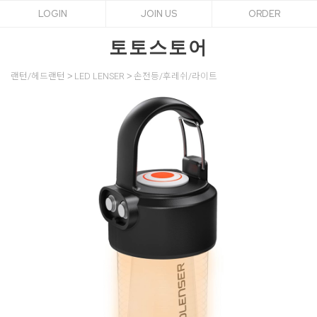
LOGIN
JOIN US
ORDER
토토스토어
랜턴/헤드랜턴
LED LENSER
손전등/후레쉬/라이트