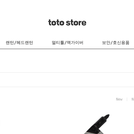
랜턴/헤드랜턴
멀티툴/맥가이버
보안/호신용품
New
N