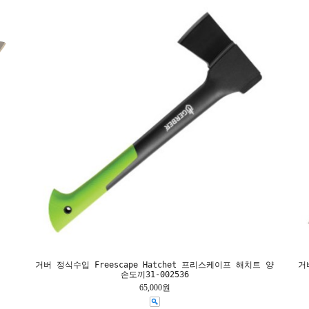
거버 정식수입 Freescape Hatchet 프리스케이프 해치트 양
거
손도끼31-002536
65,000원