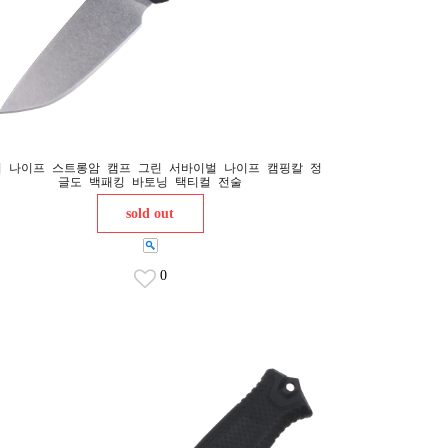
 나이프 스트롱암 캠프 그린 서바이벌 나이프 캠핑칼 정
글도 백패킹 바토닝 택티컬 전술
sold out
0