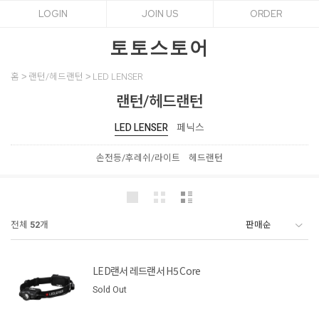
LOGIN
JOIN US
ORDER
토토스토어
홈
랜턴/헤드랜턴
LED LENSER
랜턴/헤드랜턴
LED LENSER
페닉스
손전등/후레쉬/라이트
헤드랜턴
전체
52
개
LED랜서 레드랜서 H5 Core
Sold Out