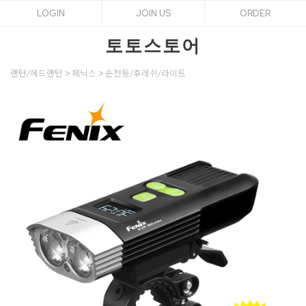
LOGIN
JOIN US
ORDER
토토스토어
랜턴/헤드랜턴
페닉스
손전등/후레쉬/라이트